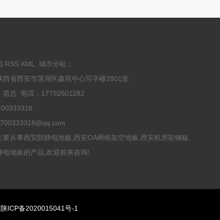
图
RSS
XML
城市分站
：
陕西省西安市莲湖区鑫苑中心写字楼2801室
苗总 电话：17792501282
00333318
00333318@qq.com
主要从事西安防静电地板,西安OA网络架空地板,西安机房彩钢板,
静电地板的产品,欢迎前来咨询!
：
陕ICP备2020015041号-1