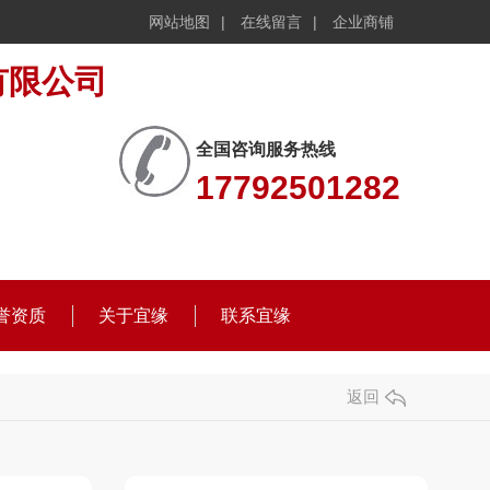
网站地图
|
在线留言
|
企业商铺
全国咨询服务热线
17792501282
誉资质
关于宜缘
联系宜缘
返回