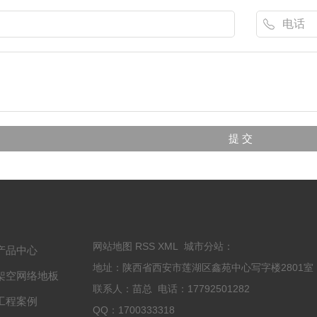
网站地图
RSS
XML
城市分站
：
产品中心
地址：陕西省西安市莲湖区鑫苑中心写字楼2801
架空网络地板
联系人：苗总 电话：17792501282
工程案例
QQ：1700333318