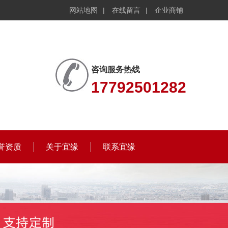
网站地图
|
在线留言
|
企业商铺
咨询服务热线
17792501282
誉资质
关于宜缘
联系宜缘