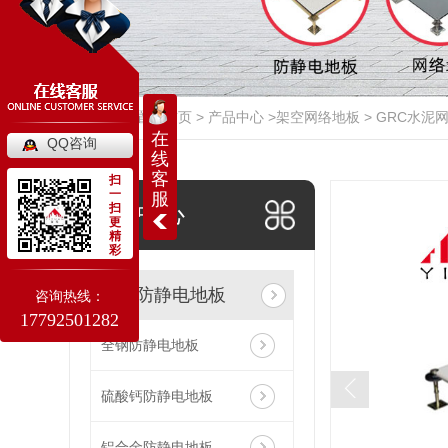
当前位置：
首页
>
产品中心
>
架空网络地板
>
GRC水泥
在
QQ咨询
线
客
扫
一
服
产品中心
扫
更
精
彩
架空防静电地板
咨询热线：
17792501282
全钢防静电地板
硫酸钙防静电地板
铝合金防静电地板